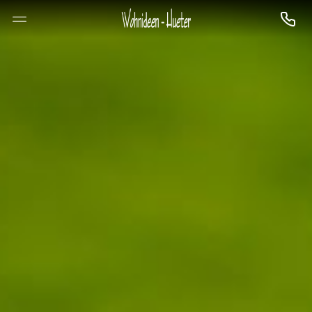
--

