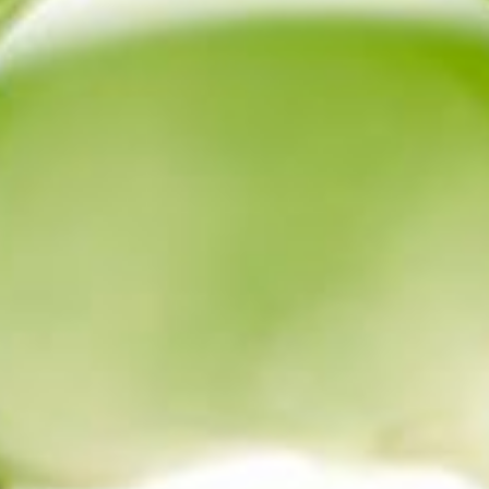
--
--