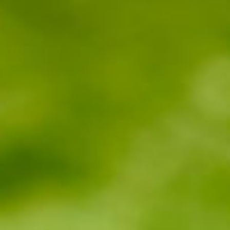
--
--