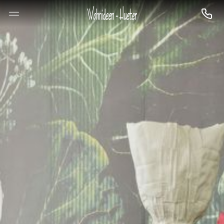
--

