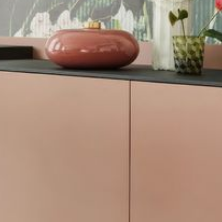
--
--